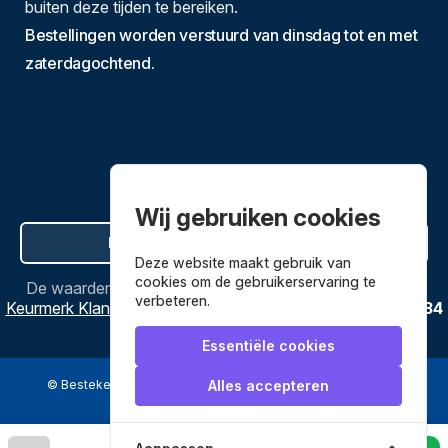
buiten deze tijden te bereiken.
Bestellingen worden verstuurd van dinsdag tot en met
zaterdagochtend.
Wij gebruiken cookies
Hier de overeenkomst ontbinden
Deze website maakt gebruik van
cookies om de gebruikerservaring te
De waardering van
Bestekenpannen.nl
bij
Webwinkel
verbeteren.
Keurmerk Klantbeoordelingen
is
9.8
/
10
gebaseerd op
3634
reviews.
Essentiële cookies
© Bestekenpannen.nl 2026
een webshop van
Alles accepteren
Veilig betalen met