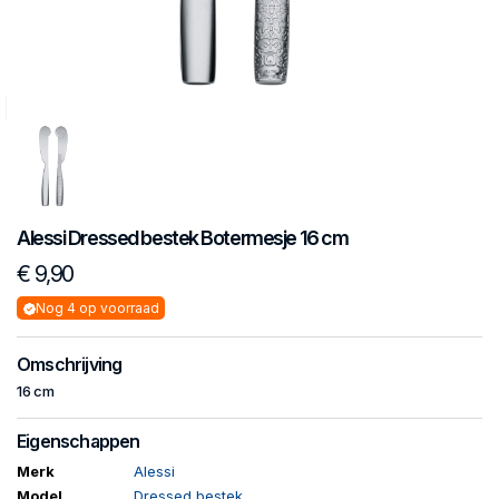
Alessi
Dressed bestek
Botermesje 16 cm
€ 9,90
Nog 4 op voorraad
Omschrijving
16 cm
Eigenschappen
Merk
Alessi
Model
Dressed bestek