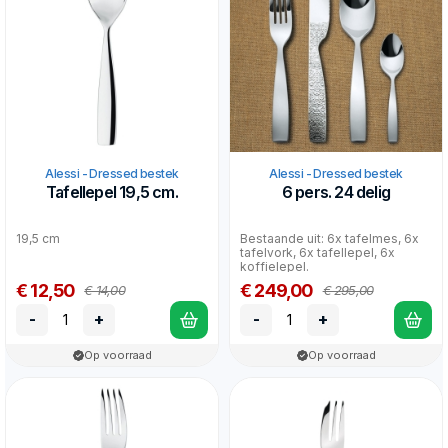
Alessi - Dressed bestek
Alessi - Dressed bestek
Tafellepel 19,5 cm.
6 pers. 24 delig
19,5 cm
Bestaande uit: 6x tafelmes, 6x
tafelvork, 6x tafellepel, 6x
koffielepel.
€ 12,50
€ 249,00
€ 14,00
€ 295,00
-
+
-
+
Op voorraad
Op voorraad